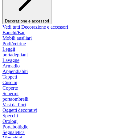
Decorazione e accessori
Vedi tutti Decorazione e accessori
Banchi/Bar
Mobili ausiliari
Podi/vetrine
Leggii
portadepliant
Lavagne
Armadio
Appendiabiti
Tappeti
Cuscini
Coperte
Schermi
portaombrelli
Vasi da fiori
Oggetti decorativi
Specchi
Orologi
Portabottiglie
Segnaletica
Manichini