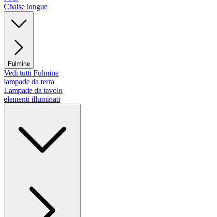
Chaise longue
Fulmine
Vedi tutti Fulmine
lampade da terra
Lampade da tavolo
elementi illuminati