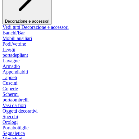
Decorazione e accessori
Vedi tutti Decorazione e accessori
Banchi/Bar
Mobili ausiliari
Podi/vetrine
Leggii
portadepliant
Lavagne
Armadio
Appendiabiti
Tappeti
Cuscini
Coperte
Schermi
portaombrelli
Vasi da fiori
Oggetti decorativi
Specchi
Orologi
Portabottiglie
Segnaletica
Manichini