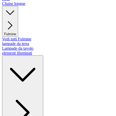
Chaise longue
Fulmine
Vedi tutti Fulmine
lampade da terra
Lampade da tavolo
elementi illuminati