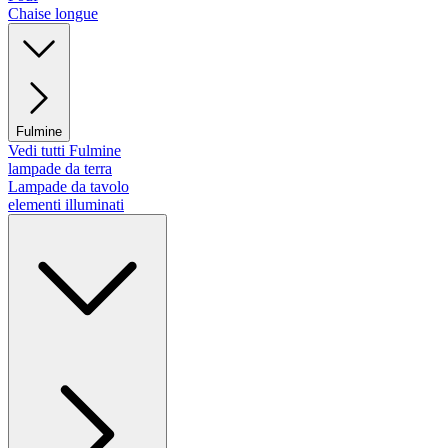
Chaise longue
Fulmine
Vedi tutti Fulmine
lampade da terra
Lampade da tavolo
elementi illuminati