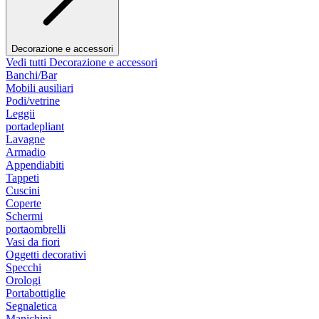
Decorazione e accessori
Vedi tutti Decorazione e accessori
Banchi/Bar
Mobili ausiliari
Podi/vetrine
Leggii
portadepliant
Lavagne
Armadio
Appendiabiti
Tappeti
Cuscini
Coperte
Schermi
portaombrelli
Vasi da fiori
Oggetti decorativi
Specchi
Orologi
Portabottiglie
Segnaletica
Manichini