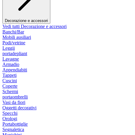
Decorazione e accessori
Vedi tutti Decorazione e accessori
Banchi/Bar
Mobili ausiliari
Podi/vetrine
Leggii
portadepliant
Lavagne
Armadio
Appendiabiti
Tappeti
Cuscini
Coperte
Schermi
portaombrelli
Vasi da fiori
Oggetti decorativi
Specchi
Orologi
Portabottiglie
Segnaletica
Manichini