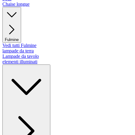
Chaise longue
Fulmine
Vedi tutti Fulmine
lampade da terra
Lampade da tavolo
elementi illuminati