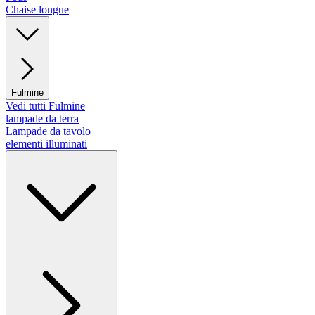
Chaise longue
Fulmine
Vedi tutti Fulmine
lampade da terra
Lampade da tavolo
elementi illuminati