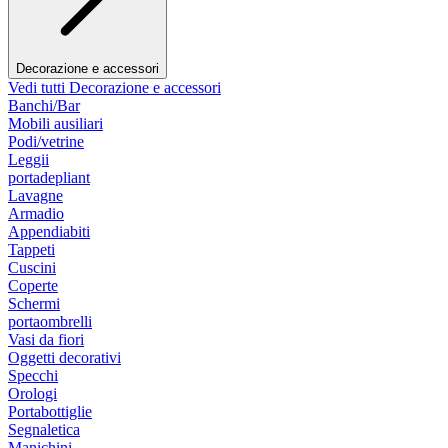
Decorazione e accessori
Vedi tutti Decorazione e accessori
Banchi/Bar
Mobili ausiliari
Podi/vetrine
Leggii
portadepliant
Lavagne
Armadio
Appendiabiti
Tappeti
Cuscini
Coperte
Schermi
portaombrelli
Vasi da fiori
Oggetti decorativi
Specchi
Orologi
Portabottiglie
Segnaletica
Manichini