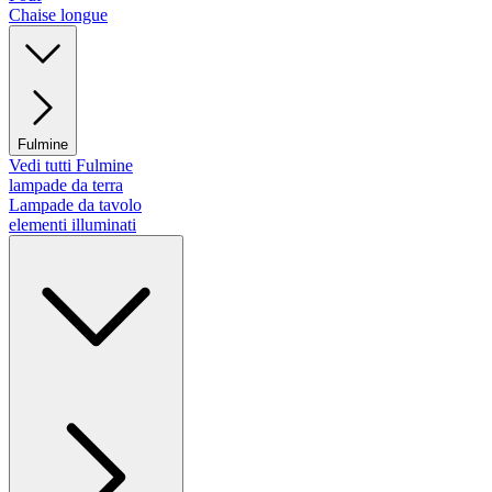
Chaise longue
Fulmine
Vedi tutti Fulmine
lampade da terra
Lampade da tavolo
elementi illuminati