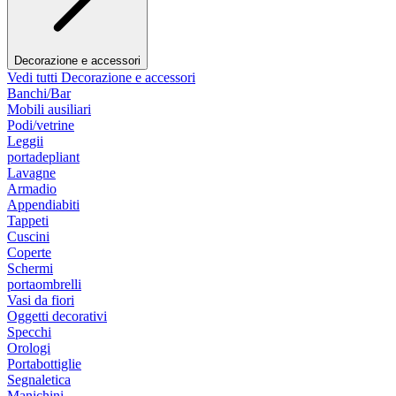
Decorazione e accessori
Vedi tutti Decorazione e accessori
Banchi/Bar
Mobili ausiliari
Podi/vetrine
Leggii
portadepliant
Lavagne
Armadio
Appendiabiti
Tappeti
Cuscini
Coperte
Schermi
portaombrelli
Vasi da fiori
Oggetti decorativi
Specchi
Orologi
Portabottiglie
Segnaletica
Manichini