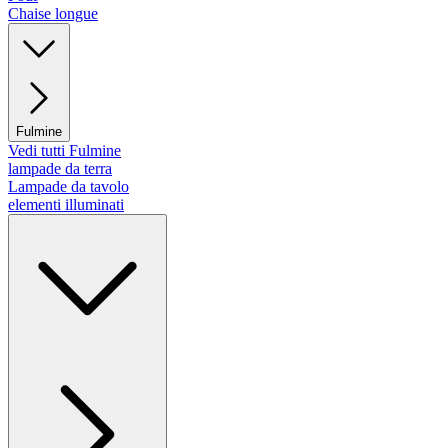
Chaise longue
Fulmine
Vedi tutti Fulmine
lampade da terra
Lampade da tavolo
elementi illuminati