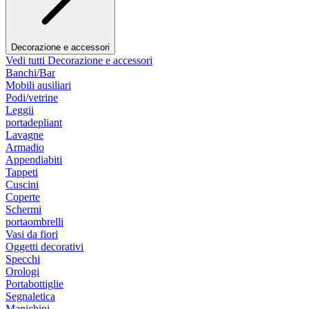
Decorazione e accessori
Vedi tutti Decorazione e accessori
Banchi/Bar
Mobili ausiliari
Podi/vetrine
Leggii
portadepliant
Lavagne
Armadio
Appendiabiti
Tappeti
Cuscini
Coperte
Schermi
portaombrelli
Vasi da fiori
Oggetti decorativi
Specchi
Orologi
Portabottiglie
Segnaletica
Manichini