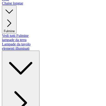
Chaise longue
Fulmine
Vedi tutti Fulmine
lampade da terra
Lampade da tavolo
elementi illuminati