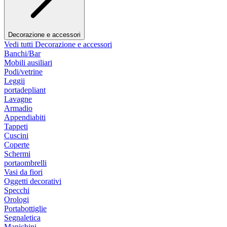
Decorazione e accessori
Vedi tutti Decorazione e accessori
Banchi/Bar
Mobili ausiliari
Podi/vetrine
Leggii
portadepliant
Lavagne
Armadio
Appendiabiti
Tappeti
Cuscini
Coperte
Schermi
portaombrelli
Vasi da fiori
Oggetti decorativi
Specchi
Orologi
Portabottiglie
Segnaletica
Manichini