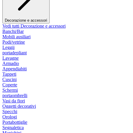
Decorazione e accessori
Vedi tutti Decorazione e accessori
Banchi/Bar
Mobili ausiliari
Podi/vetrine
Leggii
portadepliant
Lavagne
Armadio
Appendiabiti
Tappeti
Cuscini
Coperte
Schermi
portaombrelli
Vasi da fiori
Oggetti decorativi
Specchi
Orologi
Portabottiglie
Segnaletica
Manichini