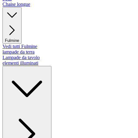
Chaise longue
Fulmine
Vedi tutti Fulmine
lampade da terra
Lampade da tavolo
elementi illuminati