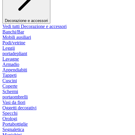
Decorazione e accessori
Vedi tutti Decorazione e accessori
Banchi/Bar
Mobili ausiliari
Podi/vetrine
Leggii
portadepliant
Lavagne
Armadio
Appendiabiti
Tappeti
Cuscini
Coperte
Schermi
portaombrelli
Vasi da fiori
Oggetti decorativi
Specchi
Orologi
Portabottiglie
Segnaletica
Manichini