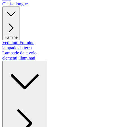
Chaise longue
Fulmine
Vedi tutti Fulmine
lampade da terra
Lampade da tavolo
elementi illuminati