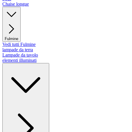
Chaise longue
Fulmine
Vedi tutti Fulmine
lampade da terra
Lampade da tavolo
elementi illuminati