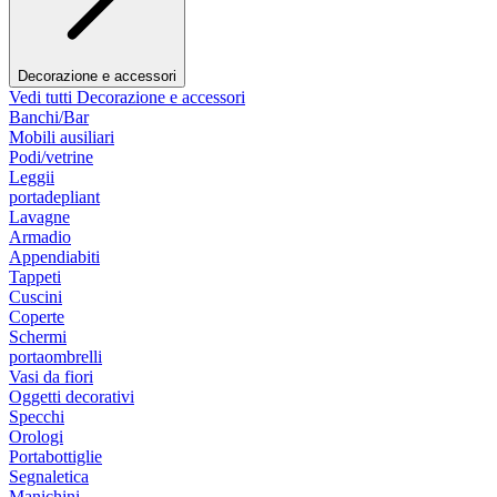
Decorazione e accessori
Vedi tutti Decorazione e accessori
Banchi/Bar
Mobili ausiliari
Podi/vetrine
Leggii
portadepliant
Lavagne
Armadio
Appendiabiti
Tappeti
Cuscini
Coperte
Schermi
portaombrelli
Vasi da fiori
Oggetti decorativi
Specchi
Orologi
Portabottiglie
Segnaletica
Manichini