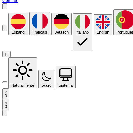
Contatto
Español
Français
Deutsch
Italiano
English
Portuguê
IT
Naturalmente
Scuro
Sistema
0
0