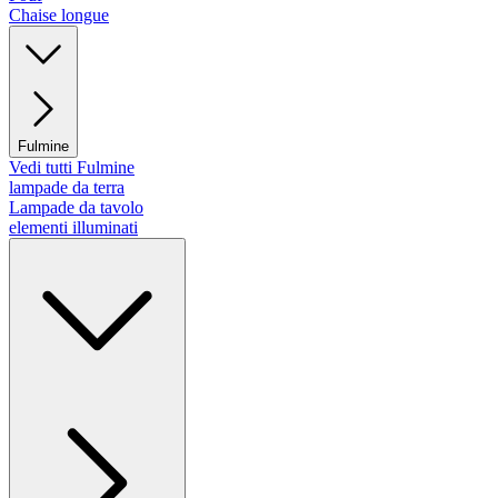
Chaise longue
Fulmine
Vedi tutti Fulmine
lampade da terra
Lampade da tavolo
elementi illuminati