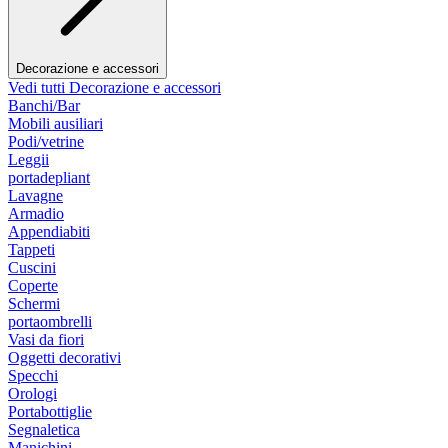
Decorazione e accessori
Vedi tutti Decorazione e accessori
Banchi/Bar
Mobili ausiliari
Podi/vetrine
Leggii
portadepliant
Lavagne
Armadio
Appendiabiti
Tappeti
Cuscini
Coperte
Schermi
portaombrelli
Vasi da fiori
Oggetti decorativi
Specchi
Orologi
Portabottiglie
Segnaletica
Manichini