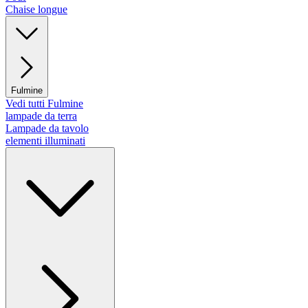
Chaise longue
Fulmine
Vedi tutti Fulmine
lampade da terra
Lampade da tavolo
elementi illuminati