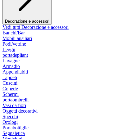
Decorazione e accessori
Vedi tutti Decorazione e accessori
Banchi/Bar
Mobili ausiliari
Podi/vetrine
Leggii
portadepliant
Lavagne
Armadio
Appendiabiti
Tappeti
Cuscini
Coperte
Schermi
portaombrelli
Vasi da fiori
Oggetti decorativi
Specchi
Orologi
Portabottiglie
Segnaletica
Manichini