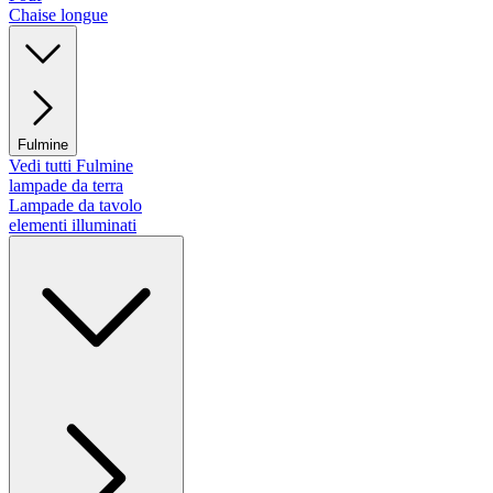
Chaise longue
Fulmine
Vedi tutti Fulmine
lampade da terra
Lampade da tavolo
elementi illuminati