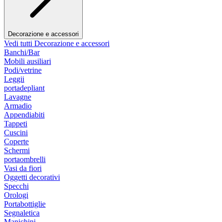
Decorazione e accessori
Vedi tutti Decorazione e accessori
Banchi/Bar
Mobili ausiliari
Podi/vetrine
Leggii
portadepliant
Lavagne
Armadio
Appendiabiti
Tappeti
Cuscini
Coperte
Schermi
portaombrelli
Vasi da fiori
Oggetti decorativi
Specchi
Orologi
Portabottiglie
Segnaletica
Manichini