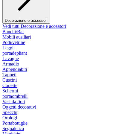
Decorazione e accessori
Vedi tutti Decorazione e accessori
Banchi/Bar
Mobili ausiliari
Podi/vetrine
Leggii
portadepliant
Lavagne
Armadio
Appendiabiti
Tappeti
Cuscini
Coperte
Schermi
portaombrelli
Vasi da fiori
Oggetti decorativi
Specchi
Orologi
Portabottiglie
Segnaletica
Manichini