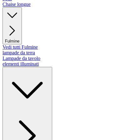
Chaise longue
Fulmine
Vedi tutti Fulmine
lampade da terra
Lampade da tavolo
elementi illuminati