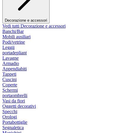
Decorazione e accessori
Vedi tutti Decorazione e accessori
Banchi/Bar
Mobili ausiliari
Podi/vetrine
Leggii
portadepliant
Lavagne
Armadio
Appendiabiti
Tappeti
Cuscini
Coperte
Schermi
portaombrelli
Vasi da fiori
Oggetti decorativi
Specchi
Orologi
Portabottiglie
Segnaletica
Manichini