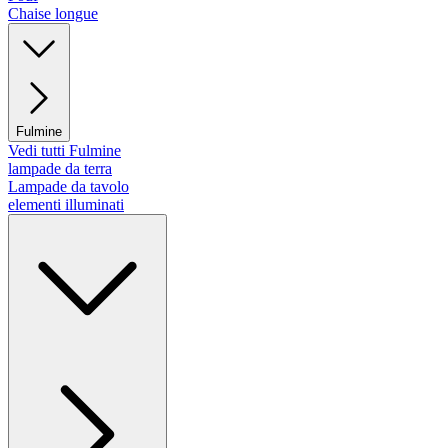
Chaise longue
Fulmine
Vedi tutti Fulmine
lampade da terra
Lampade da tavolo
elementi illuminati