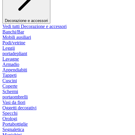
Decorazione e accessori
Vedi tutti Decorazione e accessori
Banchi/Bar
Mobili ausiliari
Podi/vetrine
Leggii
portadepliant
Lavagne
Armadio
Appendiabiti
Tappeti
Cuscini
Coperte
Schermi
portaombrelli
Vasi da fiori
Oggetti decorativi
Specchi
Orologi
Portabottiglie
Segnaletica
Manichini