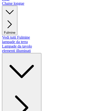
Chaise longue
Fulmine
Vedi tutti Fulmine
lampade da terra
Lampade da tavolo
elementi illuminati