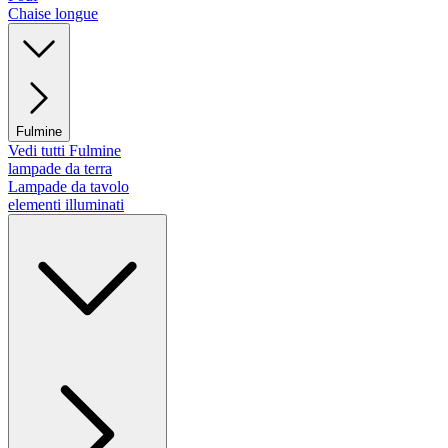
Chaise longue
Fulmine
Vedi tutti Fulmine
lampade da terra
Lampade da tavolo
elementi illuminati