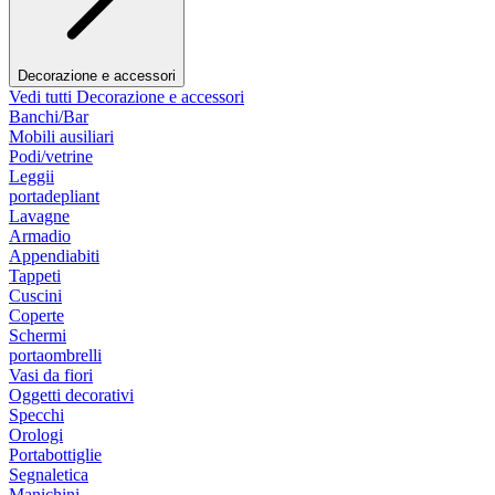
Decorazione e accessori
Vedi tutti Decorazione e accessori
Banchi/Bar
Mobili ausiliari
Podi/vetrine
Leggii
portadepliant
Lavagne
Armadio
Appendiabiti
Tappeti
Cuscini
Coperte
Schermi
portaombrelli
Vasi da fiori
Oggetti decorativi
Specchi
Orologi
Portabottiglie
Segnaletica
Manichini