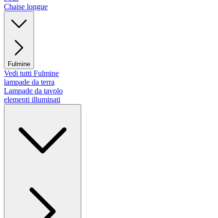
Chaise longue
Fulmine
Vedi tutti Fulmine
lampade da terra
Lampade da tavolo
elementi illuminati