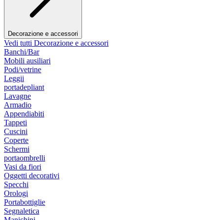
Decorazione e accessori
Vedi tutti Decorazione e accessori
Banchi/Bar
Mobili ausiliari
Podi/vetrine
Leggii
portadepliant
Lavagne
Armadio
Appendiabiti
Tappeti
Cuscini
Coperte
Schermi
portaombrelli
Vasi da fiori
Oggetti decorativi
Specchi
Orologi
Portabottiglie
Segnaletica
Manichini