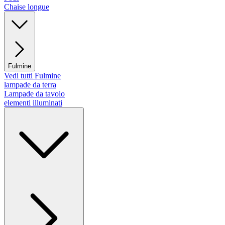
Chaise longue
Fulmine
Vedi tutti Fulmine
lampade da terra
Lampade da tavolo
elementi illuminati