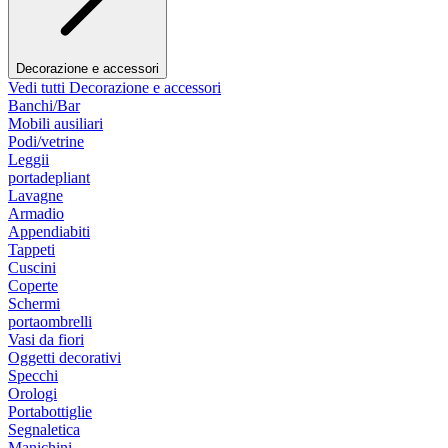
Decorazione e accessori
Vedi tutti Decorazione e accessori
Banchi/Bar
Mobili ausiliari
Podi/vetrine
Leggii
portadepliant
Lavagne
Armadio
Appendiabiti
Tappeti
Cuscini
Coperte
Schermi
portaombrelli
Vasi da fiori
Oggetti decorativi
Specchi
Orologi
Portabottiglie
Segnaletica
Manichini