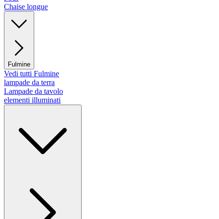
Chaise longue
Fulmine
Vedi tutti Fulmine
lampade da terra
Lampade da tavolo
elementi illuminati