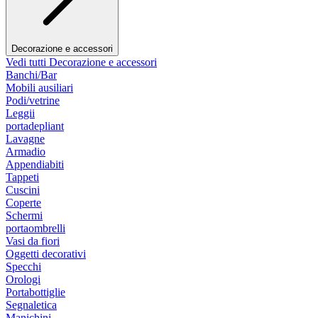
Decorazione e accessori
Vedi tutti Decorazione e accessori
Banchi/Bar
Mobili ausiliari
Podi/vetrine
Leggii
portadepliant
Lavagne
Armadio
Appendiabiti
Tappeti
Cuscini
Coperte
Schermi
portaombrelli
Vasi da fiori
Oggetti decorativi
Specchi
Orologi
Portabottiglie
Segnaletica
Manichini