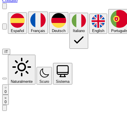
Contatto
Español
Français
Deutsch
Italiano
English
Portuguê
IT
Naturalmente
Scuro
Sistema
0
0