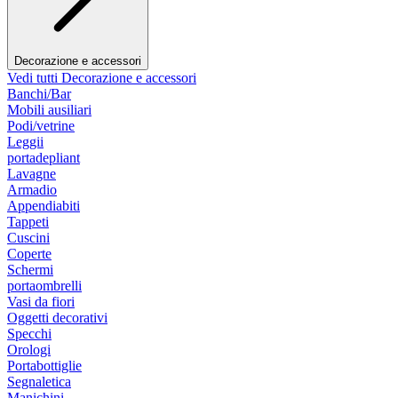
Decorazione e accessori
Vedi tutti Decorazione e accessori
Banchi/Bar
Mobili ausiliari
Podi/vetrine
Leggii
portadepliant
Lavagne
Armadio
Appendiabiti
Tappeti
Cuscini
Coperte
Schermi
portaombrelli
Vasi da fiori
Oggetti decorativi
Specchi
Orologi
Portabottiglie
Segnaletica
Manichini