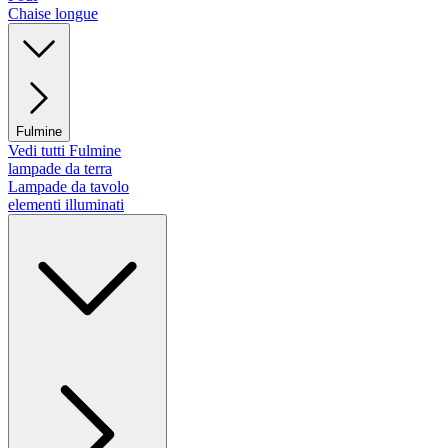
Chaise longue
Fulmine
Vedi tutti Fulmine
lampade da terra
Lampade da tavolo
elementi illuminati