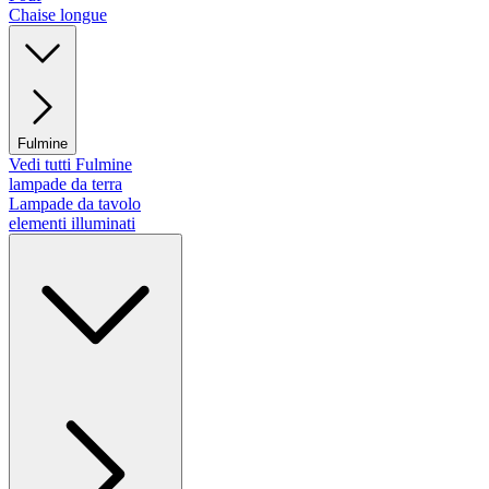
Chaise longue
Fulmine
Vedi tutti Fulmine
lampade da terra
Lampade da tavolo
elementi illuminati