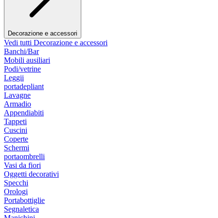
Decorazione e accessori
Vedi tutti Decorazione e accessori
Banchi/Bar
Mobili ausiliari
Podi/vetrine
Leggii
portadepliant
Lavagne
Armadio
Appendiabiti
Tappeti
Cuscini
Coperte
Schermi
portaombrelli
Vasi da fiori
Oggetti decorativi
Specchi
Orologi
Portabottiglie
Segnaletica
Manichini