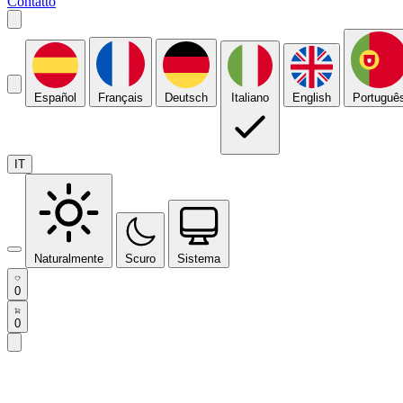
Contatto
Español
Français
Deutsch
Italiano
English
Portuguê
IT
Naturalmente
Scuro
Sistema
0
0