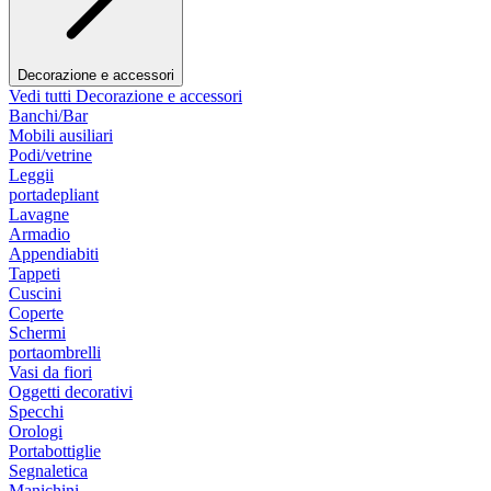
Decorazione e accessori
Vedi tutti Decorazione e accessori
Banchi/Bar
Mobili ausiliari
Podi/vetrine
Leggii
portadepliant
Lavagne
Armadio
Appendiabiti
Tappeti
Cuscini
Coperte
Schermi
portaombrelli
Vasi da fiori
Oggetti decorativi
Specchi
Orologi
Portabottiglie
Segnaletica
Manichini