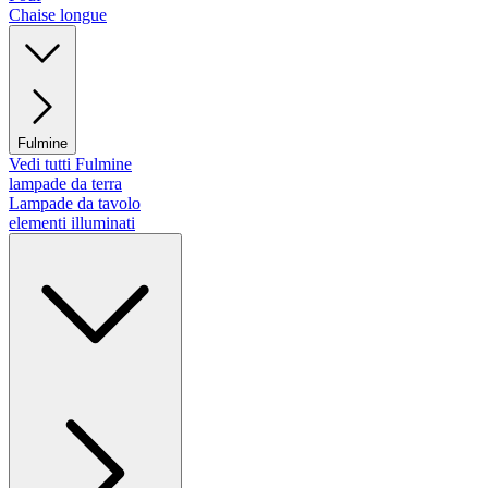
Chaise longue
Fulmine
Vedi tutti Fulmine
lampade da terra
Lampade da tavolo
elementi illuminati