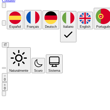
Contatto
Español
Français
Deutsch
Italiano
English
Portuguê
IT
Naturalmente
Scuro
Sistema
0
0