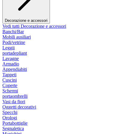
Decorazione e accessori
Vedi tutti Decorazione e accessori
Banchi/Bar
Mobili ausiliari
Podi/vetrine
Leggii
portadepliant
Lavagne
Armadio
Appendiabiti
Tappeti
Cuscini
Coperte
Schermi
portaombrelli
Vasi da fiori
Oggetti decorativi
Specchi
Orologi
Portabottiglie
Segnaletica
Manichini