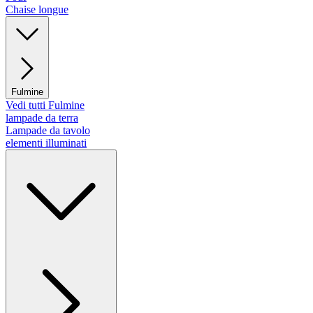
Chaise longue
Fulmine
Vedi tutti Fulmine
lampade da terra
Lampade da tavolo
elementi illuminati