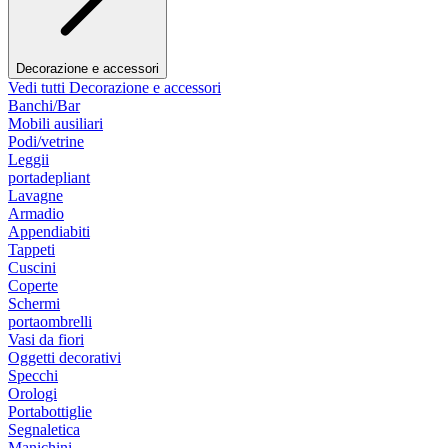
Decorazione e accessori
Vedi tutti Decorazione e accessori
Banchi/Bar
Mobili ausiliari
Podi/vetrine
Leggii
portadepliant
Lavagne
Armadio
Appendiabiti
Tappeti
Cuscini
Coperte
Schermi
portaombrelli
Vasi da fiori
Oggetti decorativi
Specchi
Orologi
Portabottiglie
Segnaletica
Manichini