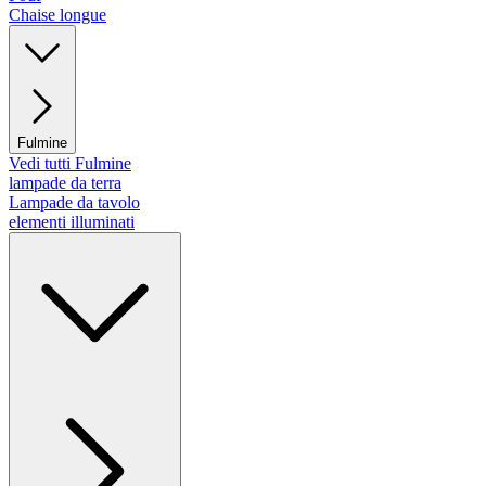
Chaise longue
Fulmine
Vedi tutti Fulmine
lampade da terra
Lampade da tavolo
elementi illuminati