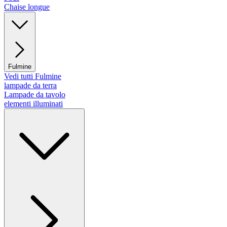
Chaise longue
Fulmine
Vedi tutti Fulmine
lampade da terra
Lampade da tavolo
elementi illuminati