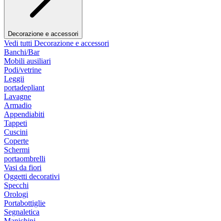
Decorazione e accessori
Vedi tutti Decorazione e accessori
Banchi/Bar
Mobili ausiliari
Podi/vetrine
Leggii
portadepliant
Lavagne
Armadio
Appendiabiti
Tappeti
Cuscini
Coperte
Schermi
portaombrelli
Vasi da fiori
Oggetti decorativi
Specchi
Orologi
Portabottiglie
Segnaletica
Manichini