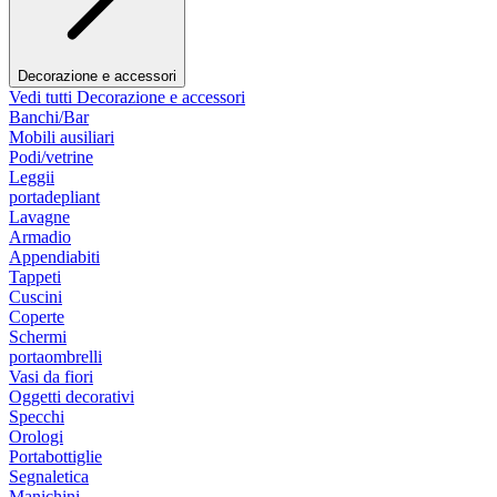
Decorazione e accessori
Vedi tutti Decorazione e accessori
Banchi/Bar
Mobili ausiliari
Podi/vetrine
Leggii
portadepliant
Lavagne
Armadio
Appendiabiti
Tappeti
Cuscini
Coperte
Schermi
portaombrelli
Vasi da fiori
Oggetti decorativi
Specchi
Orologi
Portabottiglie
Segnaletica
Manichini