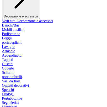
Decorazione e accessori
Vedi tutti Decorazione e accessori
Banchi/Bar
Mobili ausiliari
Podi/vetrine
Leggii
portadepliant
Lavagne
Armadio
Appendiabiti
Tappeti
Cuscini
Coperte
Schermi
portaombrelli
Vasi da fiori
Oggetti decorativi
Specchi
Orologi
Portabottiglie
Segnaletica
Manichini