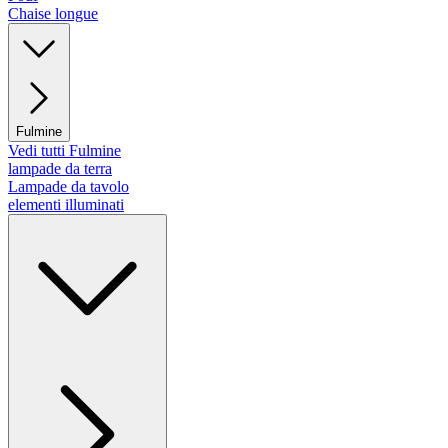
Chaise longue
Fulmine
Vedi tutti Fulmine
lampade da terra
Lampade da tavolo
elementi illuminati