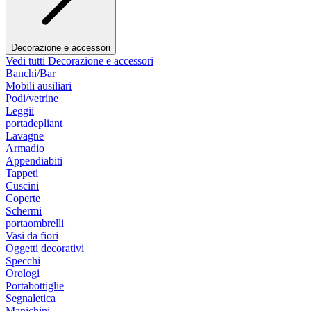
Decorazione e accessori
Vedi tutti Decorazione e accessori
Banchi/Bar
Mobili ausiliari
Podi/vetrine
Leggii
portadepliant
Lavagne
Armadio
Appendiabiti
Tappeti
Cuscini
Coperte
Schermi
portaombrelli
Vasi da fiori
Oggetti decorativi
Specchi
Orologi
Portabottiglie
Segnaletica
Manichini