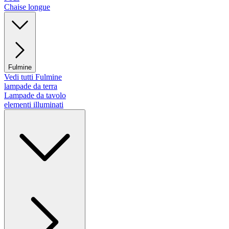
Chaise longue
Fulmine
Vedi tutti Fulmine
lampade da terra
Lampade da tavolo
elementi illuminati