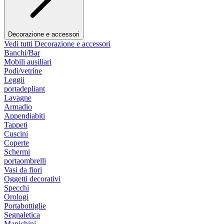
Decorazione e accessori
Vedi tutti Decorazione e accessori
Banchi/Bar
Mobili ausiliari
Podi/vetrine
Leggii
portadepliant
Lavagne
Armadio
Appendiabiti
Tappeti
Cuscini
Coperte
Schermi
portaombrelli
Vasi da fiori
Oggetti decorativi
Specchi
Orologi
Portabottiglie
Segnaletica
Manichini