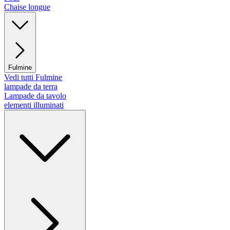
Chaise longue
Fulmine
Vedi tutti Fulmine
lampade da terra
Lampade da tavolo
elementi illuminati