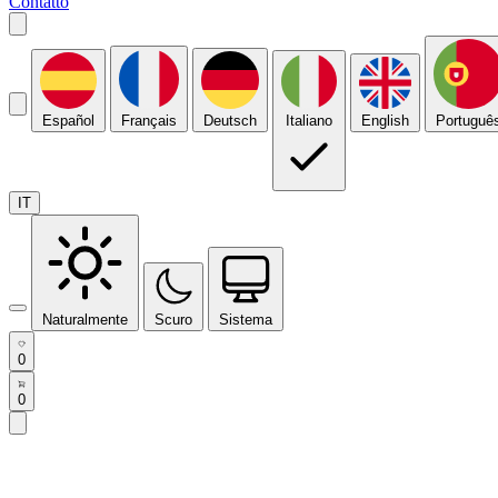
Contatto
Español
Français
Deutsch
Italiano
English
Portuguê
IT
Naturalmente
Scuro
Sistema
0
0