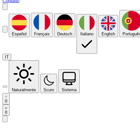
Contatto
Español
Français
Deutsch
Italiano
English
Portuguê
IT
Naturalmente
Scuro
Sistema
0
0