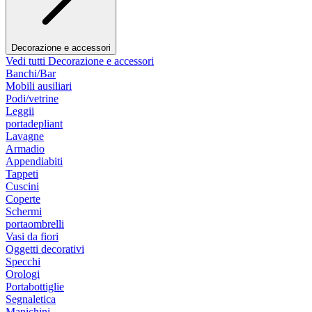
Decorazione e accessori
Vedi tutti Decorazione e accessori
Banchi/Bar
Mobili ausiliari
Podi/vetrine
Leggii
portadepliant
Lavagne
Armadio
Appendiabiti
Tappeti
Cuscini
Coperte
Schermi
portaombrelli
Vasi da fiori
Oggetti decorativi
Specchi
Orologi
Portabottiglie
Segnaletica
Manichini