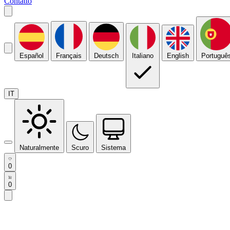
Contatto
Español
Français
Deutsch
Italiano
English
Portuguê
IT
Naturalmente
Scuro
Sistema
0
0