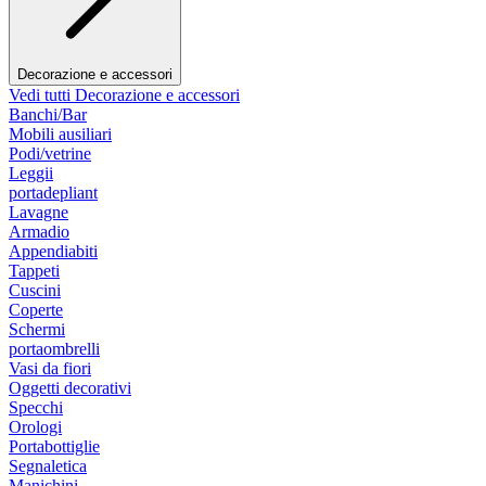
Decorazione e accessori
Vedi tutti Decorazione e accessori
Banchi/Bar
Mobili ausiliari
Podi/vetrine
Leggii
portadepliant
Lavagne
Armadio
Appendiabiti
Tappeti
Cuscini
Coperte
Schermi
portaombrelli
Vasi da fiori
Oggetti decorativi
Specchi
Orologi
Portabottiglie
Segnaletica
Manichini