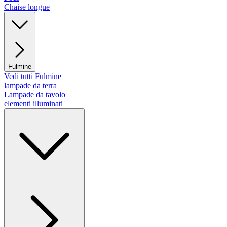
Chaise longue
Fulmine
Vedi tutti Fulmine
lampade da terra
Lampade da tavolo
elementi illuminati