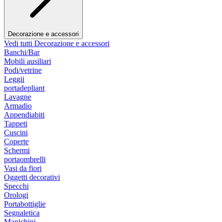
Decorazione e accessori
Vedi tutti Decorazione e accessori
Banchi/Bar
Mobili ausiliari
Podi/vetrine
Leggii
portadepliant
Lavagne
Armadio
Appendiabiti
Tappeti
Cuscini
Coperte
Schermi
portaombrelli
Vasi da fiori
Oggetti decorativi
Specchi
Orologi
Portabottiglie
Segnaletica
Manichini