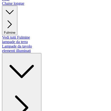
Chaise longue
Fulmine
Vedi tutti Fulmine
lampade da terra
Lampade da tavolo
elementi illuminati