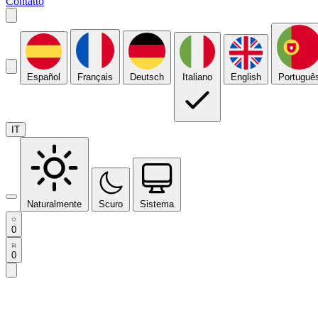
Contatto
Español
Français
Deutsch
Italiano
English
Portuguê
IT
Naturalmente
Scuro
Sistema
0
0