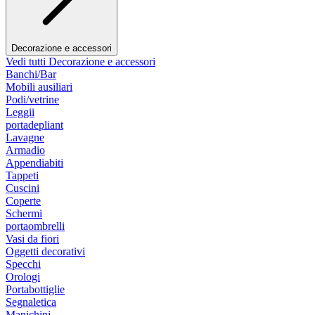
Decorazione e accessori
Vedi tutti Decorazione e accessori
Banchi/Bar
Mobili ausiliari
Podi/vetrine
Leggii
portadepliant
Lavagne
Armadio
Appendiabiti
Tappeti
Cuscini
Coperte
Schermi
portaombrelli
Vasi da fiori
Oggetti decorativi
Specchi
Orologi
Portabottiglie
Segnaletica
Manichini