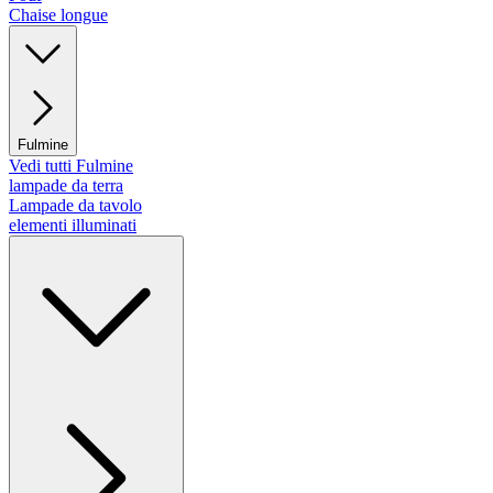
Chaise longue
Fulmine
Vedi tutti Fulmine
lampade da terra
Lampade da tavolo
elementi illuminati