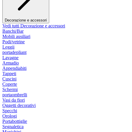
Decorazione e accessori
Vedi tutti Decorazione e accessori
Banchi/Bar
Mobili ausiliari
Podi/vetrine
Leggii
portadepliant
Lavagne
Armadio
Appendiabiti
Tappeti
Cuscini
Coperte
Schermi
portaombrelli
Vasi da fiori
Oggetti decorativi
Specchi
Orologi
Portabottiglie
Segnaletica
Manichini