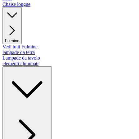
Chaise longue
Fulmine
Vedi tutti Fulmine
lampade da terra
Lampade da tavolo
elementi illuminati