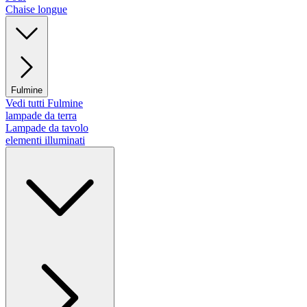
Chaise longue
Fulmine
Vedi tutti Fulmine
lampade da terra
Lampade da tavolo
elementi illuminati