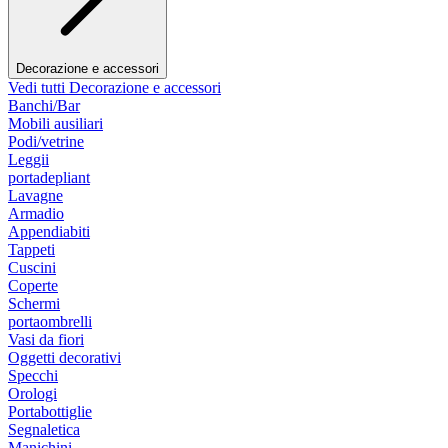
Decorazione e accessori
Vedi tutti Decorazione e accessori
Banchi/Bar
Mobili ausiliari
Podi/vetrine
Leggii
portadepliant
Lavagne
Armadio
Appendiabiti
Tappeti
Cuscini
Coperte
Schermi
portaombrelli
Vasi da fiori
Oggetti decorativi
Specchi
Orologi
Portabottiglie
Segnaletica
Manichini