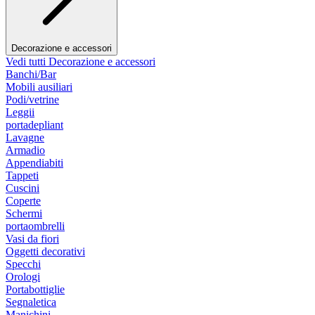
Decorazione e accessori
Vedi tutti Decorazione e accessori
Banchi/Bar
Mobili ausiliari
Podi/vetrine
Leggii
portadepliant
Lavagne
Armadio
Appendiabiti
Tappeti
Cuscini
Coperte
Schermi
portaombrelli
Vasi da fiori
Oggetti decorativi
Specchi
Orologi
Portabottiglie
Segnaletica
Manichini