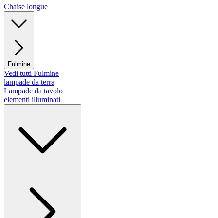
Chaise longue
Fulmine
Vedi tutti Fulmine
lampade da terra
Lampade da tavolo
elementi illuminati