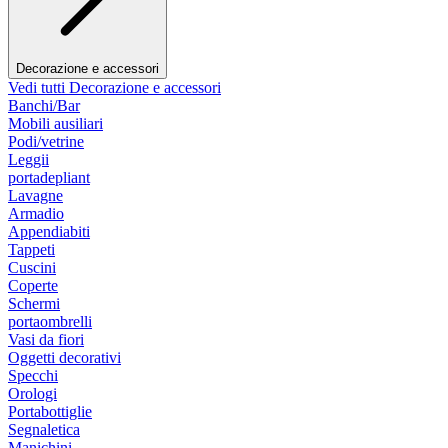
Decorazione e accessori
Vedi tutti Decorazione e accessori
Banchi/Bar
Mobili ausiliari
Podi/vetrine
Leggii
portadepliant
Lavagne
Armadio
Appendiabiti
Tappeti
Cuscini
Coperte
Schermi
portaombrelli
Vasi da fiori
Oggetti decorativi
Specchi
Orologi
Portabottiglie
Segnaletica
Manichini