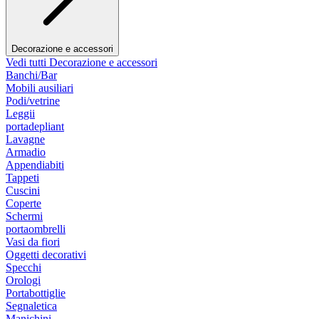
Decorazione e accessori
Vedi tutti Decorazione e accessori
Banchi/Bar
Mobili ausiliari
Podi/vetrine
Leggii
portadepliant
Lavagne
Armadio
Appendiabiti
Tappeti
Cuscini
Coperte
Schermi
portaombrelli
Vasi da fiori
Oggetti decorativi
Specchi
Orologi
Portabottiglie
Segnaletica
Manichini