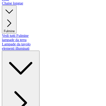
Chaise longue
Fulmine
Vedi tutti Fulmine
lampade da terra
Lampade da tavolo
elementi illuminati