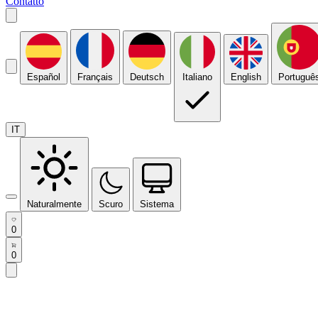
Contatto
Español
Français
Deutsch
Italiano
English
Portuguê
IT
Naturalmente
Scuro
Sistema
0
0