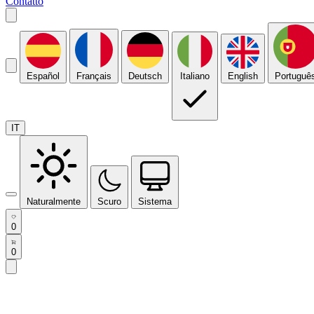
Contatto
Español
Français
Deutsch
Italiano
English
Portuguê
IT
Naturalmente
Scuro
Sistema
0
0